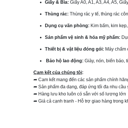
Giấy & Bìa:
Giấy A0, A1, A3, A4, A5, Giấ
Thùng rác:
Thùng rác y tế, thùng rác công
Dụng cụ văn phòng:
Kim bấm, kim kẹp, 
Sản phẩm vệ sinh & hóa mỹ phẩm:
Dụn
Thiết bị & vật liệu đóng gói:
Máy chấm cô
Bảo hộ lao động:
Giày, nón, biển báo, t
Cam kết của chúng tôi
:
➦ Cam kết mang đến các sản phẩm chính hãng t
➦ Sản phẩm đa dạng, đáp ứng tối đa nhu cầu
➦ Hàng lưu kho luôn có sẵn với số lượng lớn
➦ Giá cả cạnh tranh - Hỗ trợ giao hàng trong