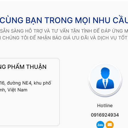
CÙNG BẠN TRONG MỌI NHU CẦ
SẴN SÀNG HỖ TRỢ VÀ TƯ VẤN TẬN TÌNH ĐỂ ĐÁP ỨNG M
I CHÚNG TÔI ĐỂ NHẬN BÁO GIÁ ƯU ĐÃI VÀ DỊCH VỤ TỐT
̀NG PHẨM THUẬN
 16, đường NE4, khu phố
nh, Việt Nam
Hotline
0916924934