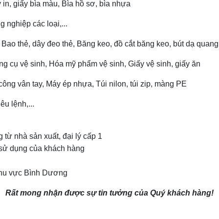
y in, giấy bìa màu, Bìa hồ sơ, bìa nhựa
 nghiệp các loại,...
Bao thẻ, dây đeo thẻ, Băng keo, đồ cắt băng keo, bút dạ quang, 
g cụ vệ sinh, Hóa mỹ phẩm vệ sinh, Giấy vệ sinh, giấy ăn
ng vân tay, Máy ép nhựa, Túi nilon, túi zip, màng PE
iêu lệnh,...
ừ nhà sản xuất, đại lý cấp 1
 sử dụng của khách hàng
 khu vực Bình Dương
Rất mong nhận được sự tin tưởng của Quý khách hàng!