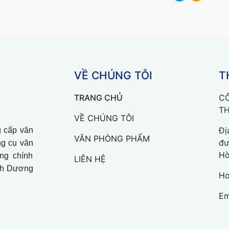
VỀ CHÚNG TÔI
T
TRANG CHỦ
CÔ
TH
VỀ CHÚNG TÔI
Đị
 cấp văn
VĂN PHÒNG PHẨM
đư
ng cụ văn
Hò
ng chính
LIÊN HỆ
ình Dương
Ho
Em