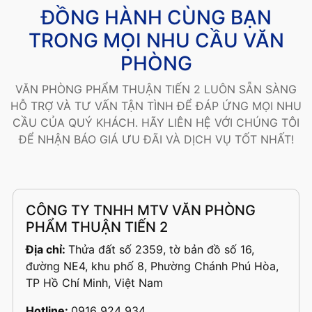
ĐỒNG HÀNH CÙNG BẠN
TRONG MỌI NHU CẦU VĂN
PHÒNG
VĂN PHÒNG PHẨM THUẬN TIẾN 2 LUÔN SẴN SÀNG
HỖ TRỢ VÀ TƯ VẤN TẬN TÌNH ĐỂ ĐÁP ỨNG MỌI NHU
CẦU CỦA QUÝ KHÁCH. HÃY LIÊN HỆ VỚI CHÚNG TÔI
ĐỂ NHẬN BÁO GIÁ ƯU ĐÃI VÀ DỊCH VỤ TỐT NHẤT!
CÔNG TY TNHH MTV VĂN PHÒNG
PHẨM THUẬN TIẾN 2
Địa chỉ:
Thửa đất số 2359, tờ bản đồ số 16,
đường NE4, khu phố 8, Phường Chánh Phú Hòa,
TP Hồ Chí Minh, Việt Nam
Hotline:
0916 924 934