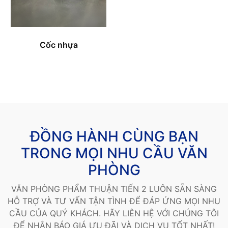
Cốc nhựa
ĐỒNG HÀNH CÙNG BẠN
TRONG MỌI NHU CẦU VĂN
PHÒNG
VĂN PHÒNG PHẨM THUẬN TIẾN 2 LUÔN SẴN SÀNG
HỖ TRỢ VÀ TƯ VẤN TẬN TÌNH ĐỂ ĐÁP ỨNG MỌI NHU
CẦU CỦA QUÝ KHÁCH. HÃY LIÊN HỆ VỚI CHÚNG TÔI
ĐỂ NHẬN BÁO GIÁ ƯU ĐÃI VÀ DỊCH VỤ TỐT NHẤT!