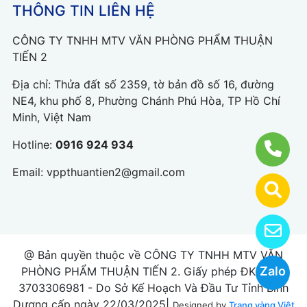
THÔNG TIN LIÊN HỆ
CÔNG TY TNHH MTV VĂN PHÒNG PHẨM THUẬN
TIẾN 2
Địa chỉ: Thửa đất số 2359, tờ bản đồ số 16, đường
NE4, khu phố 8, Phường Chánh Phú Hòa, TP Hồ Chí
Minh, Việt Nam
Hotline:
0916 924 934
Email:
vppthuantien2@gmail.com
@ Bản quyền thuộc về CÔNG TY TNHH MTV VĂN
Zalo
PHÒNG PHẨM THUẬN TIẾN 2. Giấy phép ĐKKD số
3703306981 - Do Sở Kế Hoạch Và Đầu Tư Tỉnh Bình
Dương cấp ngày 22/03/2025|
Designed by
Trang vàng Việt