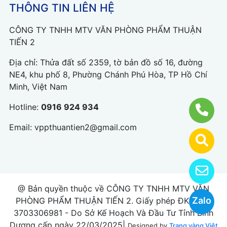
THÔNG TIN LIÊN HỆ
CÔNG TY TNHH MTV VĂN PHÒNG PHẨM THUẬN
TIẾN 2
Địa chỉ: Thửa đất số 2359, tờ bản đồ số 16, đường
NE4, khu phố 8, Phường Chánh Phú Hòa, TP Hồ Chí
Minh, Việt Nam
Hotline:
0916 924 934
Email:
vppthuantien2@gmail.com
@ Bản quyền thuộc về CÔNG TY TNHH MTV VĂN
Zalo
PHÒNG PHẨM THUẬN TIẾN 2. Giấy phép ĐKKD số
3703306981 - Do Sở Kế Hoạch Và Đầu Tư Tỉnh Bình
Dương cấp ngày 22/03/2025|
Designed by
Trang vàng Việt