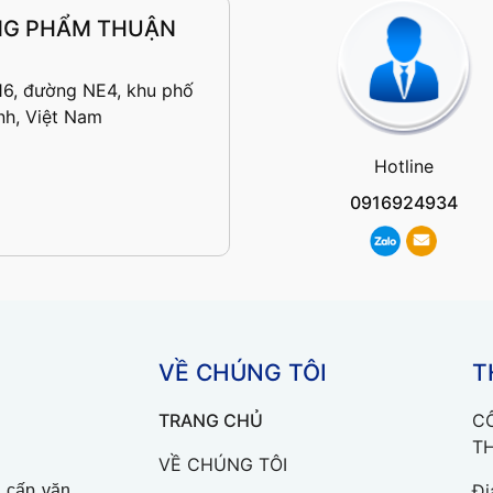
NG PHẨM THUẬN
16, đường NE4, khu phố
nh, Việt Nam
Hotline
0916924934
VỀ CHÚNG TÔI
T
TRANG CHỦ
C
TH
VỀ CHÚNG TÔI
Đị
 cấp văn