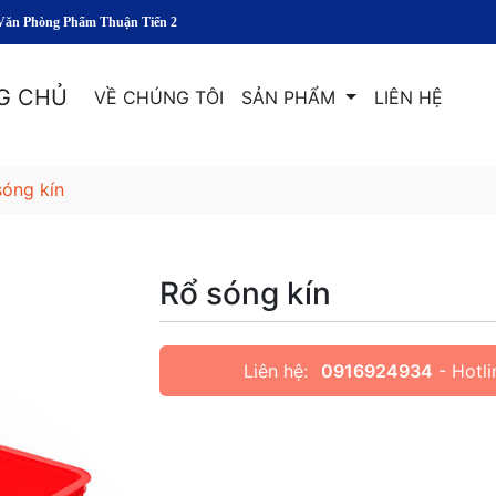
g Phẩm Thuận Tiến 2
G CHỦ
VỀ CHÚNG TÔI
SẢN PHẨM
LIÊN HỆ
sóng kín
Rổ sóng kín
Liên hệ:
0916924934
- Hotli