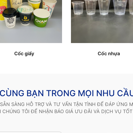
Cốc giấy
Cốc nhựa
CÙNG BẠN TRONG MỌI NHU CẦ
SẴN SÀNG HỖ TRỢ VÀ TƯ VẤN TẬN TÌNH ĐỂ ĐÁP ỨNG M
I CHÚNG TÔI ĐỂ NHẬN BÁO GIÁ ƯU ĐÃI VÀ DỊCH VỤ TỐT