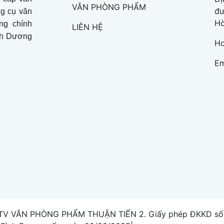
VĂN PHÒNG PHẨM
đư
ng cụ văn
Hò
ng chính
LIÊN HỆ
ình Dương
Ho
Em
V VĂN PHÒNG PHẨM THUẬN TIẾN 2. Giấy phép ĐKKD số 