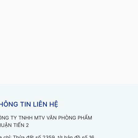
HÔNG TIN LIÊN HỆ
ÔNG TY TNHH MTV VĂN PHÒNG PHẨM
UẬN TIẾN 2
a chỉ: Thửa đất số 2359, tờ bản đồ số 16,